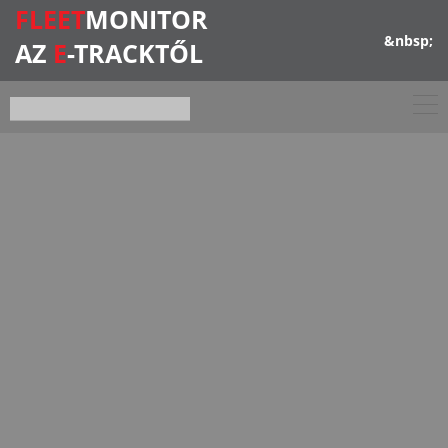
FLEET
MONITOR
&nbsp;
AZ
E
-TRACKTŐL